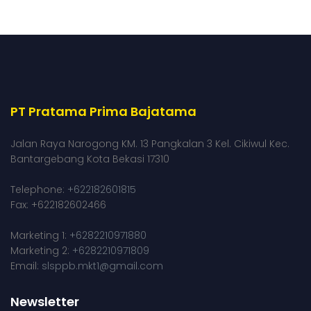
PT Pratama Prima Bajatama
Jalan Raya Narogong KM. 13 Pangkalan 3 Kel. Cikiwul Kec.
Bantargebang Kota Bekasi 17310
Telephone:
+622182601815
Fax: +622182602466
Marketing 1:
+6282210971880
Marketing 2:
+6282210971809
Email:
slsppb.mkt1@gmail.com
Newsletter