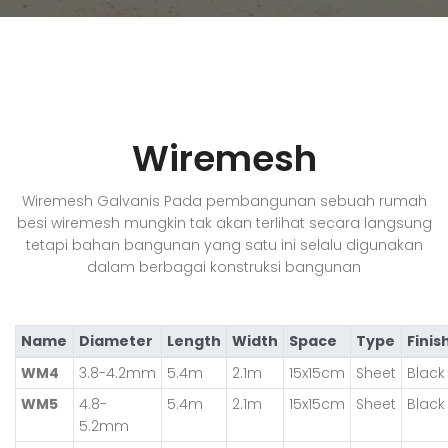
Wiremesh
Wiremesh Galvanis Pada pembangunan sebuah rumah
besi wiremesh mungkin tak akan terlihat secara langsung
tetapi bahan bangunan yang satu ini selalu digunakan
dalam berbagai konstruksi bangunan
Name
Diameter
Length
Width
Space
Type
Finis
WM4
3.8-4.2mm
5.4m
2.1m
15x15cm
Sheet
Black
WM5
4.8-
5.4m
2.1m
15x15cm
Sheet
Black
5.2mm