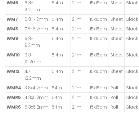
WM6
5.8-
5.4m
2.1m
15x15cm
Sheet
Black
6.2mm
WM7
6.8-7.2mm
5.4m
2.1m
15x15cm
Sheet
Black
WM8
7.8-8.2mm
5.4m
2.1m
15x15cm
Sheet
Black
WM9
8.8-
5.4m
2.1m
15x15cm
Sheet
Black
9.2mm
WM10
9.8-
5.4m
2.1m
15x15cm
Sheet
Black
10.2mm
WM12
11.7-
5.4m
2.1m
15x15cm
Sheet
Black
12.2mm
WMR4
3.8x4.2mm
54m
2.1m
15x15cm
Roll
Black
WMR5
4.8x5.2mm
54m
2.1m
15x15cm
Roll
Black
WMR6
5.8x6.2mm
54m
2.1m
15x15cm
Roll
Black