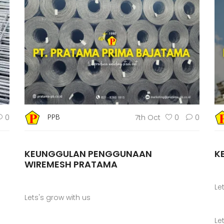
PPB
0
7th Oct
0
0
KEUNGGULAN PENGGUNAAN
K
WIREMESH PRATAMA
Le
Lets's grow with us
Le