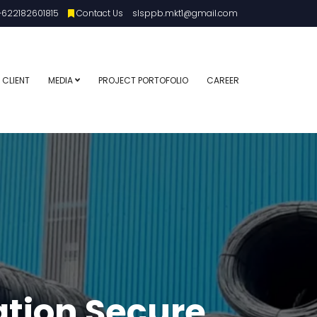
622182601815
Contact Us
slsppb.mkt1@gmail.com
 CLIENT
MEDIA
PROJECT PORTOFOLIO
CAREER
ation Secure