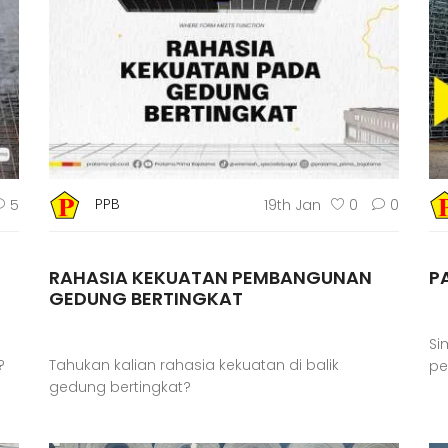
PPB
5
19th Jan
0
0
RAHASIA KEKUATAN PEMBANGUNAN
P
GEDUNG BERTINGKAT
Si
?
Tahukan kalian rahasia kekuatan di balik
pe
gedung bertingkat?