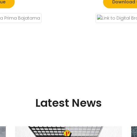
gue
Download C
Latest News