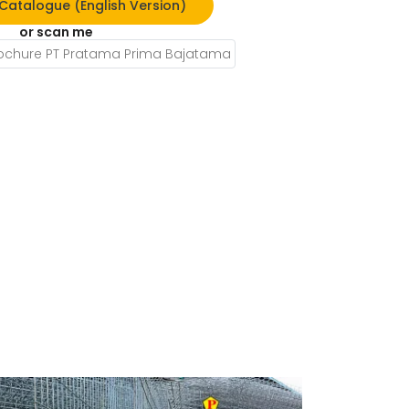
atalogue (English Version)
or scan me