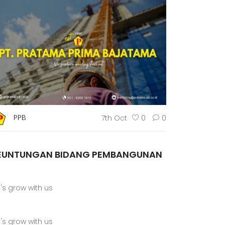
PPB
7th Oct
0
0
EUNTUNGAN BIDANG PEMBANGUNAN
t's grow with us
t's grow with us