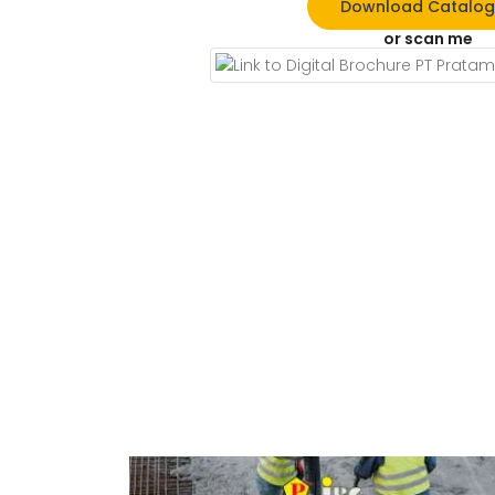
Download Catalo
or scan me